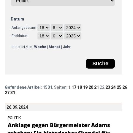
Datum
Anfangsdatum
Enddatum
in der letzten:
Woche
|
Monat
|
Jahr
Gefundene Artikel:
1501
, Seiten:
1
17
18
19
20
21
22
23
24
25
26
27
31
26.09.2024
POLITIK
Anklage gegen Bürgermeister Adams
erhoben: Ein historischer Skandal für