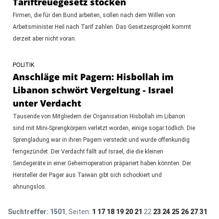
Tariftreuegesetz stocken
Firmen, die für den Bund arbeiten, sollen nach dem Willen von
Arbeitsminister Heil nach Tarif zahlen. Das Gesetzesprojekt kommt
derzeit aber nicht voran.
POLITIK
Anschläge mit Pagern: Hisbollah im
Libanon schwört Vergeltung - Israel
unter Verdacht
Tausende von Mitgliedern der Organisation Hisbollah im Libanon
sind mit Mini-Sprengkörpern verletzt worden, einige sogar tödlich. Die
Sprengladung war in ihren Pagern versteckt und wurde offenkundig
ferngezündet. Der Verdacht fällt auf Israel, die die kleinen
Sendegeräte in einer Geheimoperation präpariert haben könnten. Der
Hersteller der Pager aus Taiwan gibt sich schockiert und
ahnungslos.
Suchtreffer:
1501
, Seiten:
1
17
18
19
20
21
22
23
24
25
26
27
31