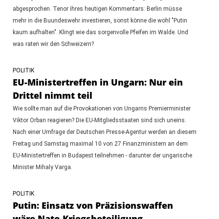
abgesprochen. Tenor ihres heutigen Kommentars: Berlin müsse
mehr in die Buundeswehr investieren, sonst könne die wohl "Putin
kaum aufhalten". Klingt wie das sorgenvolle Pfeifen im Walde. Und
was raten wir den Schweizern?
POLITIK
EU-Ministertreffen in Ungarn: Nur ein
Drittel nimmt teil
Wie sollte man auf die Provokationen von Ungarns Premierminister
Viktor Orban reagieren? Die EU-Mitgliedsstaaten sind sich uneins.
Nach einer Umfrage der Deutschen Presse-Agentur werden an diesem
Freitag und Samstag maximal 10 von 27 Finanzministern an dem
EU-Ministertreffen in Budapest teilnehmen - darunter der ungarische
Minister Mihaly Varga.
POLITIK
Putin: Einsatz von Präzisionswaffen
wäre Nato-Kriegsbeteiligung