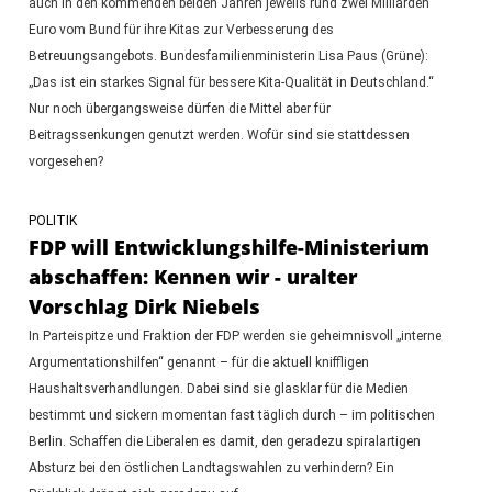
auch in den kommenden beiden Jahren jeweils rund zwei Milliarden
Euro vom Bund für ihre Kitas zur Verbesserung des
Betreuungsangebots. Bundesfamilienministerin Lisa Paus (Grüne):
„Das ist ein starkes Signal für bessere Kita-Qualität in Deutschland.“
Nur noch übergangsweise dürfen die Mittel aber für
Beitragssenkungen genutzt werden. Wofür sind sie stattdessen
vorgesehen?
POLITIK
FDP will Entwicklungshilfe-Ministerium
abschaffen: Kennen wir - uralter
Vorschlag Dirk Niebels
In Parteispitze und Fraktion der FDP werden sie geheimnisvoll „interne
Argumentationshilfen“ genannt – für die aktuell kniffligen
Haushaltsverhandlungen. Dabei sind sie glasklar für die Medien
bestimmt und sickern momentan fast täglich durch – im politischen
Berlin. Schaffen die Liberalen es damit, den geradezu spiralartigen
Absturz bei den östlichen Landtagswahlen zu verhindern? Ein