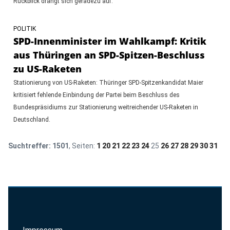
Rückblick drängt sich geradezu auf.
POLITIK
SPD-Innenminister im Wahlkampf: Kritik
aus Thüringen an SPD-Spitzen-Beschluss
zu US-Raketen
Stationierung von US-Raketen: Thüringer SPD-Spitzenkandidat Maier
kritisiert fehlende Einbindung der Partei beim Beschluss des
Bundespräsidiums zur Stationierung weitreichender US-Raketen in
Deutschland.
Suchtreffer:
1501
, Seiten:
1
20
21
22
23
24
25
26
27
28
29
30
31