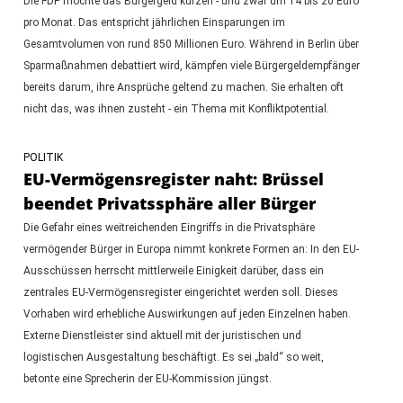
Die FDP möchte das Bürgergeld kürzen - und zwar um 14 bis 20 Euro
pro Monat. Das entspricht jährlichen Einsparungen im
Gesamtvolumen von rund 850 Millionen Euro. Während in Berlin über
Sparmaßnahmen debattiert wird, kämpfen viele Bürgergeldempfänger
bereits darum, ihre Ansprüche geltend zu machen. Sie erhalten oft
nicht das, was ihnen zusteht - ein Thema mit Konfliktpotential.
POLITIK
EU-Vermögensregister naht: Brüssel
beendet Privatssphäre aller Bürger
Die Gefahr eines weitreichenden Eingriffs in die Privatsphäre
vermögender Bürger in Europa nimmt konkrete Formen an: In den EU-
Ausschüssen herrscht mittlerweile Einigkeit darüber, dass ein
zentrales EU-Vermögensregister eingerichtet werden soll. Dieses
Vorhaben wird erhebliche Auswirkungen auf jeden Einzelnen haben.
Externe Dienstleister sind aktuell mit der juristischen und
logistischen Ausgestaltung beschäftigt. Es sei „bald“ so weit,
betonte eine Sprecherin der EU-Kommission jüngst.