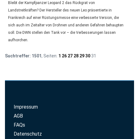
Bleibt der Kampfpanzer Leopard 2 das Rückgrat von
Landstreitkräften? Der Hersteller des neuen Leo präsentierte in
Frankreich auf einer Rüstungsmesse eine verbesserte Version, die
sich auch im Zeitalter von Drohnen und anderen Gefahren behaupten
soll. Die DWN stellen den Tank vor – die Verbesserungen lassen
aufhorchen.
Suchtreffer:
1501
, Seiten:
1
26
27
28
29
30
31
Impressum
AGB
FAQs
Datenschutz