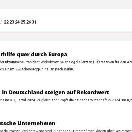
21
22
23
24
25
26
31
ärhilfe quer durch Europa
er ukrainische Präsident Wolodymyr Selenskyj die letzten Hilfsreserven für den
ch einem Zwischenstopp in Italien nach Berlin.
en in Deutschland steigen auf Rekordwert
ne im 3. Quartal 2024. Zugleich schrumpft die deutsche Wirtschaft in 2024 um 0,2
eutsche Unternehmen
ie deutschen Verkehrswege sind in der Krise - Unternehmen klagen über Beeinträch