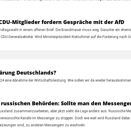
CDU-Mitglieder fordern Gespräche mit der AfD
andtagswahl in einem offenen Brief: Die Brandmauer muss weg. Darunter ein ehemal
CDU-Generalsekretär. Wird Ministerpräsident Kretschmer auf die Forderung nach G
klärung Deutschlands?
 2024 eine Abnahme der Wirtschaftsleistung. Wie sollen wir da wieder herauskomme
n russischen Behörden: Sollte man den Messenger
Russland zusammenzuarbeiten, aber jetzt sieht die Lage anders aus. Russische Medi
n, unerwünschte Kanäle im Messenger zu stoppen. Doch wie weit wird Russland dabe
r gezwungen sind, zu anderen Messengern zu wechseln.