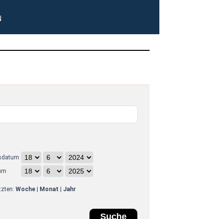
N
sdatum
um
etzten:
Woche
|
Monat
|
Jahr