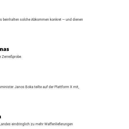
as beinhalten solche Abkommen konkret — und dienen
amas
 Zerreißprobe.
inister Janos Boka teilte auf der Plattform X mit,
n
Landes eindringlich zu mehr Waffenlieferungen