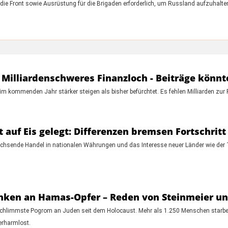
 die Front sowie Ausrüstung für die Brigaden erforderlich, um Russland aufzuhalten 
 Milliardenschweres Finanzloch - Beiträge könnt
m kommenden Jahr stärker steigen als bisher befürchtet. Es fehlen Milliarden zur Fi
 auf Eis gelegt: Differenzen bremsen Fortschritt
wachsende Handel in nationalen Währungen und das Interesse neuer Länder wie der T
nken an Hamas-Opfer – Reden von Steinmeier un
 schlimmste Pogrom an Juden seit dem Holocaust. Mehr als 1.250 Menschen starben
verharmlost.