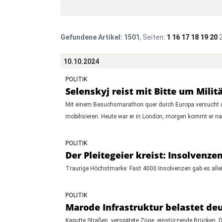
Gefundene Artikel:
1501
, Seiten:
1
16
17
18
19
20
10.10.2024
POLITIK
Selenskyj reist mit Bitte um Milit
Mit einem Besuchsmarathon quer durch Europa versucht d
mobilisieren. Heute war er in London, morgen kommt er na
POLITIK
Der Pleitegeier kreist: Insolvenz
Traurige Höchstmarke: Fast 4000 Insolvenzen gab es allei
POLITIK
Marode Infrastruktur belastet d
Kaputte Straßen, verspätete Züge, einstürzende Brücken. D