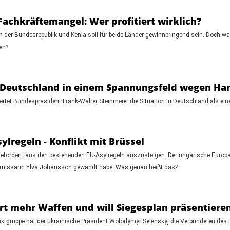
chkräftemangel: Wer profitiert wirklich?
der Bundesrepublik und Kenia soll für beide Länder gewinnbringend sein. Doch w
en?
ht Deutschland in einem Spannungsfeld wegen H
rtet Bundespräsident Frank-Walter Steinmeier die Situation in Deutschland als eine
ylregeln - Konflikt mit Brüssel
gefordert, aus den bestehenden EU-Asylregeln auszusteigen. Der ungarische Europam
kommissarin Ylva Johansson gewandt habe. Was genau heißt das?
ert mehr Waffen und will Siegesplan präsentiere
tgruppe hat der ukrainische Präsident Wolodymyr Selenskyj die Verbündeten des 