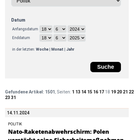
Datum
Anfangsdatum
Enddatum
in der letzten:
Woche
|
Monat
|
Jahr
Gefundene Artikel:
1501
, Seiten:
1
13
14
15
16
17
18
19
20
21
22
23
31
14.11.2024
POLITIK
Nato-Raketenabwehrschirm: Polen
verstärkt seine Sicherheitsmaßnahmen