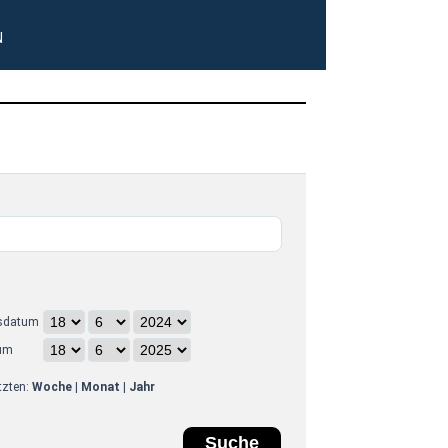
N
sdatum
um
etzten:
Woche
|
Monat
|
Jahr