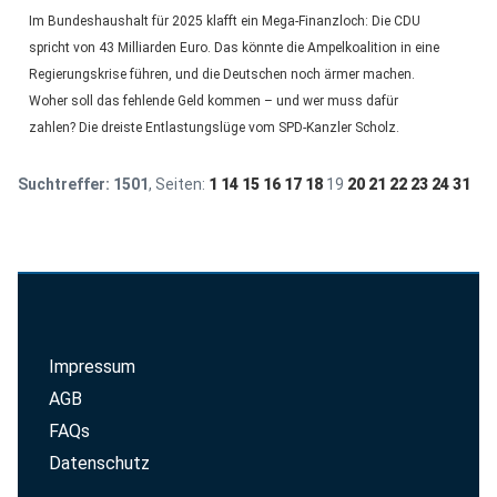
Im Bundeshaushalt für 2025 klafft ein Mega-Finanzloch: Die CDU
spricht von 43 Milliarden Euro. Das könnte die Ampelkoalition in eine
Regierungskrise führen, und die Deutschen noch ärmer machen.
Woher soll das fehlende Geld kommen – und wer muss dafür
zahlen? Die dreiste Entlastungslüge vom SPD-Kanzler Scholz.
Suchtreffer:
1501
, Seiten:
1
14
15
16
17
18
19
20
21
22
23
24
31
Impressum
AGB
FAQs
Datenschutz