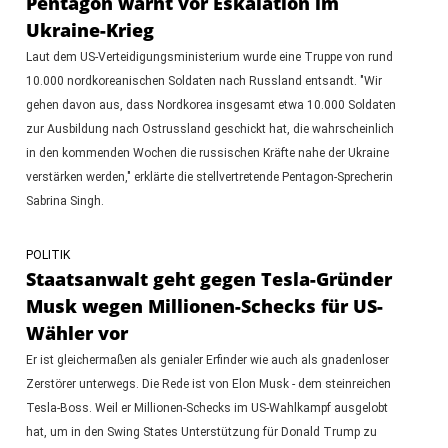
Pentagon warnt vor Eskalation im
Ukraine-Krieg
Laut dem US-Verteidigungsministerium wurde eine Truppe von rund
10.000 nordkoreanischen Soldaten nach Russland entsandt. "Wir
gehen davon aus, dass Nordkorea insgesamt etwa 10.000 Soldaten
zur Ausbildung nach Ostrussland geschickt hat, die wahrscheinlich
in den kommenden Wochen die russischen Kräfte nahe der Ukraine
verstärken werden," erklärte die stellvertretende Pentagon-Sprecherin
Sabrina Singh.
POLITIK
Staatsanwalt geht gegen Tesla-Gründer
Musk wegen Millionen-Schecks für US-
Wähler vor
Er ist gleichermaßen als genialer Erfinder wie auch als gnadenloser
Zerstörer unterwegs. Die Rede ist von Elon Musk - dem steinreichen
Tesla-Boss. Weil er Millionen-Schecks im US-Wahlkampf ausgelobt
hat, um in den Swing States Unterstützung für Donald Trump zu