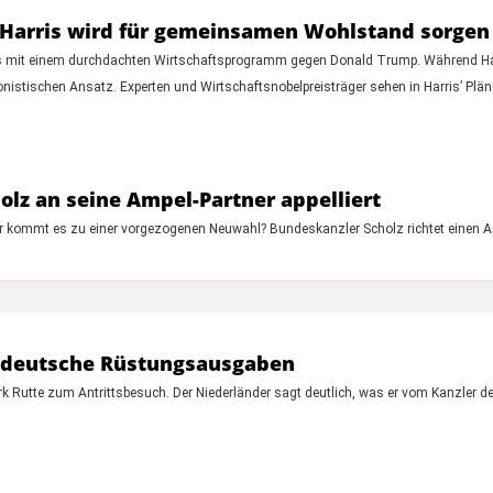
r Harris wird für gemeinsamen Wohlstand sorgen
is mit einem durchdachten Wirtschaftsprogramm gegen Donald Trump. Während Har
ionistischen Ansatz. Experten und Wirtschaftsnobelpreisträger sehen in Harris’ Pl
holz an seine Ampel-Partner appelliert
er kommt es zu einer vorgezogenen Neuwahl? Bundeskanzler Scholz richtet einen App
e deutsche Rüstungsausgaben
k Rutte zum Antrittsbesuch. Der Niederländer sagt deutlich, was er vom Kanzler 