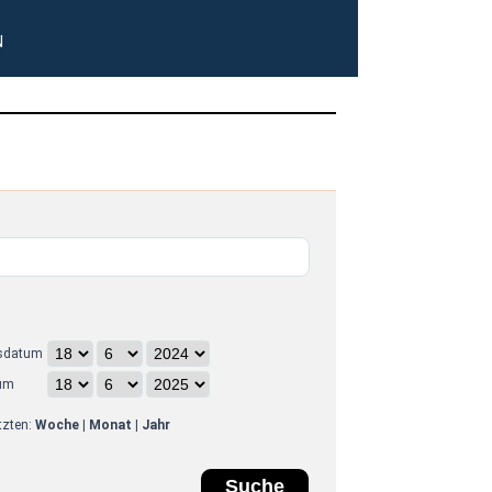
N
sdatum
um
etzten:
Woche
|
Monat
|
Jahr