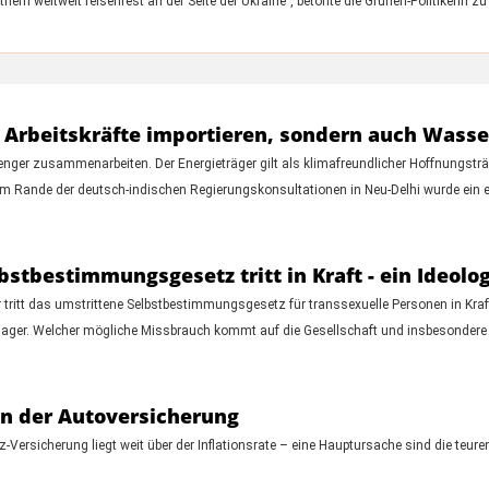
rn weltweit felsenfest an der Seite der Ukraine", betonte die Grünen-Politikerin zu
r Arbeitskräfte importieren, sondern auch Wasse
ger zusammenarbeiten. Der Energieträger gilt als klimafreundlicher Hoffnungsträ
Rande der deutsch-indischen Regierungskonsultationen in Neu-Delhi wurde ein e
stbestimmungsgesetz tritt in Kraft - ein Ideolo
tritt das umstrittene Selbstbestimmungsgesetz für transsexuelle Personen in Kraf
enager. Welcher mögliche Missbrauch kommt auf die Gesellschaft und insbesondere
in der Autoversicherung
-Versicherung liegt weit über der Inflationsrate – eine Hauptursache sind die teuren