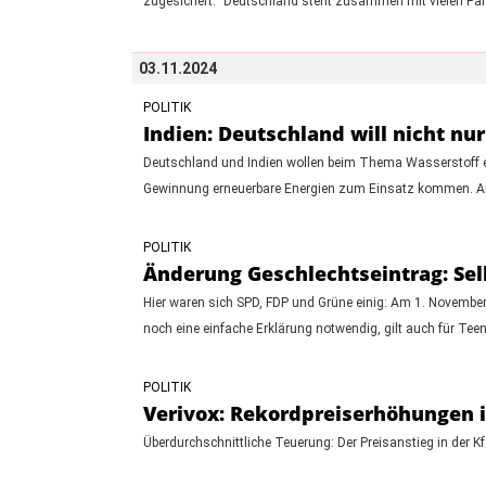
zugesichert. "Deutschland steht zusammen mit vielen Partne
03.11.2024
POLITIK
Indien: Deutschland will nicht nu
Deutschland und Indien wollen beim Thema Wasserstoff en
Gewinnung erneuerbare Energien zum Einsatz kommen. Am 
POLITIK
Änderung Geschlechtseintrag: Selb
Hier waren sich SPD, FDP und Grüne einig: Am 1. November 
noch eine einfache Erklärung notwendig, gilt auch für Te
POLITIK
Verivox: Rekordpreiserhöhungen 
Überdurchschnittliche Teuerung: Der Preisanstieg in der Kfz