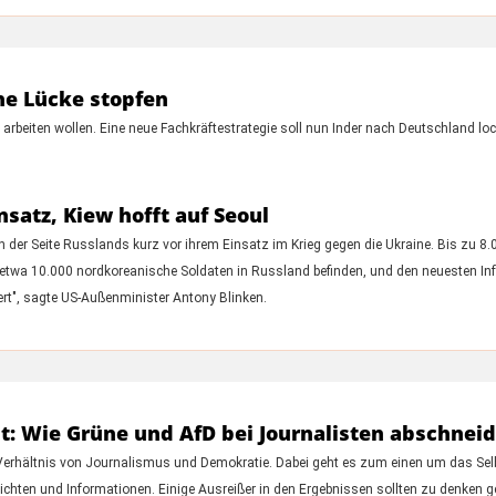
che Lücke stopfen
arbeiten wollen. Eine neue Fachkräftestrategie soll nun Inder nach Deutschland lo
satz, Kiew hofft auf Seoul
der Seite Russlands kurz vor ihrem Einsatz im Krieg gegen die Ukraine. Bis zu 8
 etwa 10.000 nordkoreanische Soldaten in Russland befinden, und den neuesten In
iert", sagte US-Außenminister Antony Blinken.
 Wie Grüne und AfD bei Journalisten abschnei
 Verhältnis von Journalismus und Demokratie. Dabei geht es zum einen um das Se
chten und Informationen. Einige Ausreißer in den Ergebnissen sollten zu denken g