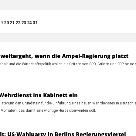
19
20
21
22
23
24
31
weitergeht, wenn die Ampel-Regierung platzt
 und die Wirtschaftspolitik wollen die Spitzen von SPD, Grünen und FDP heute en
 Wehrdienst ins Kabinett ein
sterium den Grundstein für die Einführung eines neuen Wehrdienstes in Deutschla
orhaben, das damit eine wichtige Hürde überwinden soll.
: US-Wahlparty in Berlins Regierungsviertel