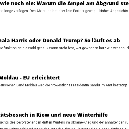
 wie noch nie: Warum die Ampel am Abgrund ste
on lange verflogen. Den Absprung hat aber kein Partner gewagt - bisher. Angesichts
la Harris oder Donald Trump? So läuft es ab
e funktioniert die Wahl genau? Wann steht fest, wer gewonnen hat? Wie verlässlic
Moldau - EU erleichtert
ssenen Land Moldau wird die prowestliche Präsidentin Sandu im Amt bestätigt – zu
itätsbesuch in Kiew und neue Winterhilfe
hts des bevorstehenden dritten Winters im Ukraine-Krieg und der anhaltenden russ