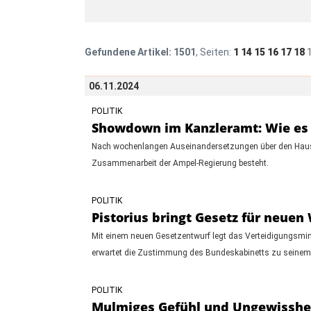
Gefundene Artikel:
1501
, Seiten:
1
14
15
16
17
18
06.11.2024
POLITIK
Showdown im Kanzleramt: Wie es 
Nach wochenlangen Auseinandersetzungen über den Haushalt
Zusammenarbeit der Ampel-Regierung besteht.
POLITIK
Pistorius bringt Gesetz für neuen
Mit einem neuen Gesetzentwurf legt das Verteidigungsmini
erwartet die Zustimmung des Bundeskabinetts zu seinem V
POLITIK
Mulmiges Gefühl und Ungewissheit