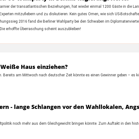
charnier der transatlantischen Beziehungen, hat wieder einmal 1200 Gäste in die 
xperten mitzufiebern und zu diskutieren. Kein gutes Omen, wie sich US-Botschaft
ngssieg 2016 fand die Berliner Wahlparty bei den Schwaben im Diplomatenviertel s
 Die erhoffte Überraschung scheint auszubleiben!
s Weiße Haus einziehen?
eren. Bereits am Mittwoch nach deutscher Zeit könnte es einen Gewinner geben – es 
rn - lange Schlangen vor den Wahllokalen, Angst
Weltpolitik noch mehr aus dem Gleichgewicht bringen könnte. Zum Auftakt in den h