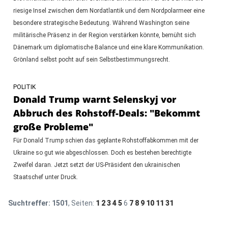
riesige Insel zwischen dem Nordatlantik und dem Nordpolarmeer eine
besondere strategische Bedeutung. Während Washington seine
militärische Präsenz in der Region verstärken könnte, bemüht sich
Dänemark um diplomatische Balance und eine klare Kommunikation.
Grönland selbst pocht auf sein Selbstbestimmungsrecht.
POLITIK
Donald Trump warnt Selenskyj vor
Abbruch des Rohstoff-Deals: "Bekommt
große Probleme"
Für Donald Trump schien das geplante Rohstoffabkommen mit der
Ukraine so gut wie abgeschlossen. Doch es bestehen berechtigte
Zweifel daran. Jetzt setzt der US-Präsident den ukrainischen
Staatschef unter Druck.
Suchtreffer:
1501
, Seiten:
1
2
3
4
5
6
7
8
9
10
11
31