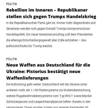
POLITIK
Rebellion im Inneren – Republikaner
stellen sich gegen Trumps Handelskrieg
In der Republikanischen Partei gärt es: Immer mehr Abgeordnete und
Senatoren wenden sich gegen Donald Trumps kompromisslose
Handelspolitik. Ein neuer Gesetzesvorschlag soll dem Präsidenten
die alleinige Entscheidungsgewalt über Zölle entziehen – das
politische Risiko für Trump wächst.
POLITIK
Neue Waffen aus Deutschland für die
Ukraine: Pistorius bestätigt neue
Waffenlieferungen
Die Aufrüstung geht weiter: Deutschland will der Ukraine unter
anderem mehr als 1.100 Radarsysteme zur Bodenüberwachung,
weitere Flugabwehrraketensysteme vom Typ IRIS-T sowie Marder-
Schützenpanzer und Leopard-Kampfpanzer liefern. Bereits in den
vergangenen Tagen wurden zudem aus eigenen Beständen 30