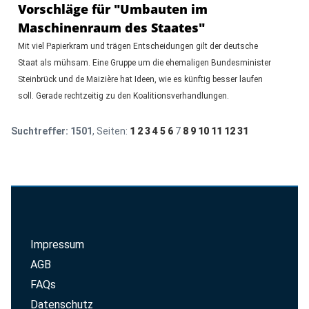
Vorschläge für "Umbauten im
Maschinenraum des Staates"
Mit viel Papierkram und trägen Entscheidungen gilt der deutsche
Staat als mühsam. Eine Gruppe um die ehemaligen Bundesminister
Steinbrück und de Maizière hat Ideen, wie es künftig besser laufen
soll. Gerade rechtzeitig zu den Koalitionsverhandlungen.
Suchtreffer:
1501
, Seiten:
1
2
3
4
5
6
7
8
9
10
11
12
31
Impressum
AGB
FAQs
Datenschutz