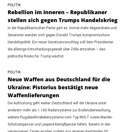
POLITIK
Rebellion im Inneren – Republikaner
stellen sich gegen Trumps Handelskrieg
In der Republikanischen Partei gärt es: Immer mehr Abgeordnete und
Senatoren wenden sich gegen Donald Trumps kompromisslose
Handelspolitik. Ein neuer Gesetzesvorschlag soll dem Präsidenten
die alleinige Entscheidungsgewalt über Zölle entziehen – das
politische Risiko für Trump wächst.
POLITIK
Neue Waffen aus Deutschland für die
Ukraine: Pistorius bestätigt neue
Waffenlieferungen
Die Aufrüstung geht weiter: Deutschland will der Ukraine unter
anderem mehr als 1.100 Radarsysteme zur Bodenüberwachung,
weitere Flugabwehrraketensysteme vom Typ IRIS-T sowie Marder-
Schützenpanzer und Leopard-Kampfpanzer liefern. Bereits in den
vergangenen Tagen wurden zudem aus eigenen Beständen 30