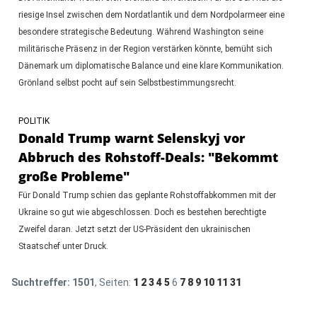
riesige Insel zwischen dem Nordatlantik und dem Nordpolarmeer eine
besondere strategische Bedeutung. Während Washington seine
militärische Präsenz in der Region verstärken könnte, bemüht sich
Dänemark um diplomatische Balance und eine klare Kommunikation.
Grönland selbst pocht auf sein Selbstbestimmungsrecht.
POLITIK
Donald Trump warnt Selenskyj vor
Abbruch des Rohstoff-Deals: "Bekommt
große Probleme"
Für Donald Trump schien das geplante Rohstoffabkommen mit der
Ukraine so gut wie abgeschlossen. Doch es bestehen berechtigte
Zweifel daran. Jetzt setzt der US-Präsident den ukrainischen
Staatschef unter Druck.
Suchtreffer:
1501
, Seiten:
1
2
3
4
5
6
7
8
9
10
11
31