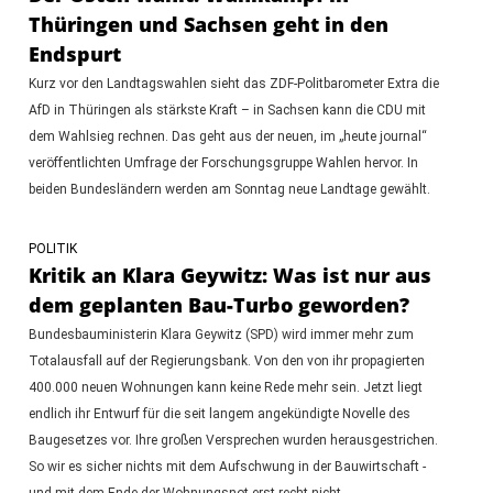
Thüringen und Sachsen geht in den
Endspurt
Kurz vor den Landtagswahlen sieht das ZDF-Politbarometer Extra die
AfD in Thüringen als stärkste Kraft – in Sachsen kann die CDU mit
dem Wahlsieg rechnen. Das geht aus der neuen, im „heute journal“
veröffentlichten Umfrage der Forschungsgruppe Wahlen hervor. In
beiden Bundesländern werden am Sonntag neue Landtage gewählt.
POLITIK
Kritik an Klara Geywitz: Was ist nur aus
dem geplanten Bau-Turbo geworden?
Bundesbauministerin Klara Geywitz (SPD) wird immer mehr zum
Totalausfall auf der Regierungsbank. Von den von ihr propagierten
400.000 neuen Wohnungen kann keine Rede mehr sein. Jetzt liegt
endlich ihr Entwurf für die seit langem angekündigte Novelle des
Baugesetzes vor. Ihre großen Versprechen wurden herausgestrichen.
So wir es sicher nichts mit dem Aufschwung in der Bauwirtschaft -
und mit dem Ende der Wohnungsnot erst recht nicht.