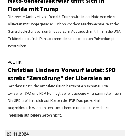
Nato-Generalsekretär trifft sich in
Florida mit Trump
Die zweite Amtszeit von Donald Trump wird in der Nato von vielen
Alliierten mit Sorge gesehen. Schon vor dem Machtwechsel reist der
Generalsekretär des Bündnisses zum Austausch mit ihm in die USA.
Er könnte dort früh Punkte sammeln und den ersten Pulverdampf
zersteuben.
POLITIK
Christian Lindners Vorwurf lautet: SPD
strebt "Zerstörung" der Liberalen an
Seit dem Bruch der Ampel-Koalition herrscht ein scharfer Ton
zwischen SPD und FDP. Nun legt der entlassene Finanzminister nach.
Die SPD profiliere sich auf Kosten der FDP. Das provoziert
augenblicklich Widerspruch. Um Themen und Inhalte reicht es
indessen auf beiden Seiten nicht.
23.11.2024