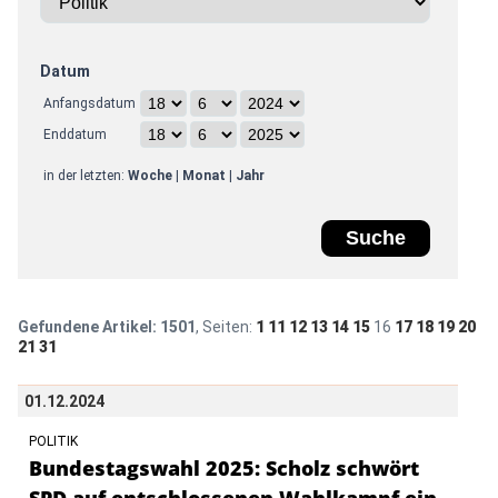
Datum
Anfangsdatum
Enddatum
in der letzten:
Woche
|
Monat
|
Jahr
Gefundene Artikel:
1501
, Seiten:
1
11
12
13
14
15
16
17
18
19
20
21
31
01.12.2024
POLITIK
Bundestagswahl 2025: Scholz schwört
SPD auf entschlossenen Wahlkampf ein