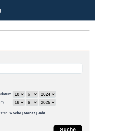
N
sdatum
um
etzten:
Woche
|
Monat
|
Jahr