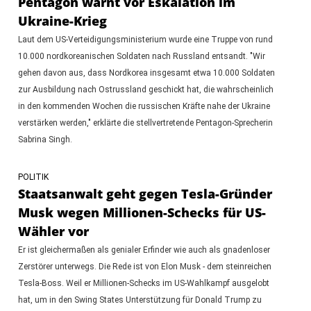
Pentagon warnt vor Eskalation im
Ukraine-Krieg
Laut dem US-Verteidigungsministerium wurde eine Truppe von rund
10.000 nordkoreanischen Soldaten nach Russland entsandt. "Wir
gehen davon aus, dass Nordkorea insgesamt etwa 10.000 Soldaten
zur Ausbildung nach Ostrussland geschickt hat, die wahrscheinlich
in den kommenden Wochen die russischen Kräfte nahe der Ukraine
verstärken werden," erklärte die stellvertretende Pentagon-Sprecherin
Sabrina Singh.
POLITIK
Staatsanwalt geht gegen Tesla-Gründer
Musk wegen Millionen-Schecks für US-
Wähler vor
Er ist gleichermaßen als genialer Erfinder wie auch als gnadenloser
Zerstörer unterwegs. Die Rede ist von Elon Musk - dem steinreichen
Tesla-Boss. Weil er Millionen-Schecks im US-Wahlkampf ausgelobt
hat, um in den Swing States Unterstützung für Donald Trump zu