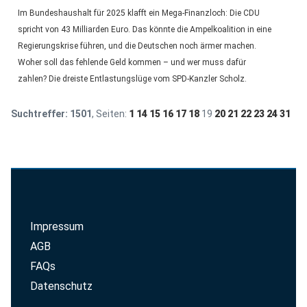
Im Bundeshaushalt für 2025 klafft ein Mega-Finanzloch: Die CDU
spricht von 43 Milliarden Euro. Das könnte die Ampelkoalition in eine
Regierungskrise führen, und die Deutschen noch ärmer machen.
Woher soll das fehlende Geld kommen – und wer muss dafür
zahlen? Die dreiste Entlastungslüge vom SPD-Kanzler Scholz.
Suchtreffer:
1501
, Seiten:
1
14
15
16
17
18
19
20
21
22
23
24
31
Impressum
AGB
FAQs
Datenschutz