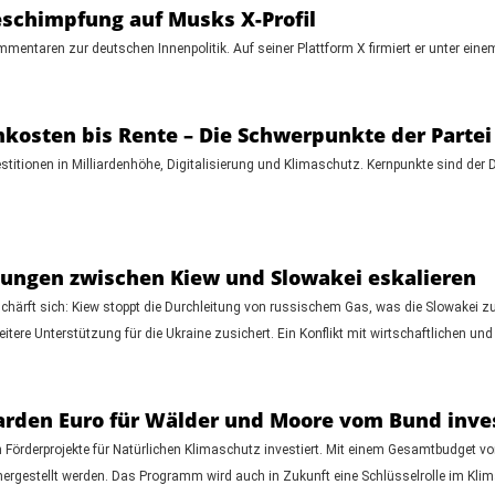
eschimpfung auf Musks X-Profil
mmentaren zur deutschen Innenpolitik. Auf seiner Plattform X firmiert er unter ei
osten bis Rente – Die Schwerpunkte der Partei
itionen in Milliardenhöhe, Digitalisierung und Klimaschutz. Kernpunkte sind de
ohungen zwischen Kiew und Slowakei eskalieren
erschärft sich: Kiew stoppt die Durchleitung von russischem Gas, was die Slowak
tere Unterstützung für die Ukraine zusichert. Ein Konflikt mit wirtschaftlichen und 
iarden Euro für Wälder und Moore vom Bund inve
n Förderprojekte für Natürlichen Klimaschutz investiert. Mit einem Gesamtbudget vo
gestellt werden. Das Programm wird auch in Zukunft eine Schlüsselrolle im Klim