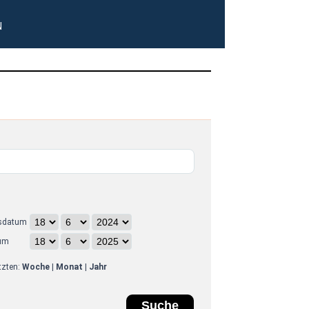
N
sdatum
um
etzten:
Woche
|
Monat
|
Jahr