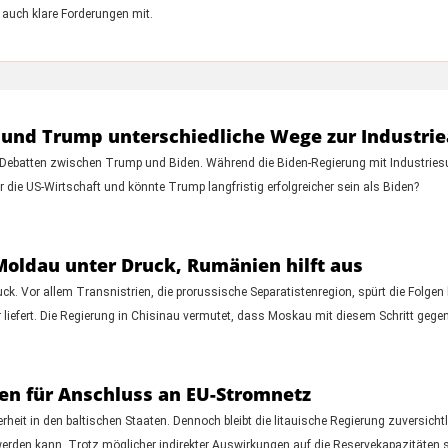
 auch klare Forderungen mit.
n und Trump unterschiedliche Wege zur Industr
hen Debatten zwischen Trump und Biden. Während die Biden-Regierung mit Industries
 die US-Wirtschaft und könnte Trump langfristig erfolgreicher sein als Biden?
Moldau unter Druck, Rumänien hilft aus
k. Vor allem Transnistrien, die prorussische Separatistenregion, spürt die Folgen 
 liefert. Die Regierung in Chisinau vermutet, dass Moskau mit diesem Schritt geg
gen für Anschluss an EU-Stromnetz
erheit in den baltischen Staaten. Dennoch bleibt die litauische Regierung zuversich
rden kann. Trotz möglicher indirekter Auswirkungen auf die Reservekapazitäten ste