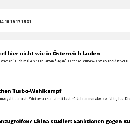
14
15
16
17
18
31
f hier nicht wie in Österreich laufen
 werden "auch mal ein paar Fetzen fliegen", sagt der Grünen-Kanzlerkandidat vorau
.
 Wochen Turbo-Wahlkampf
use geht der erste Winterwahlkampf seit fast 40 Jahren nun aber so richtig los.
nzugreifen? China studiert Sanktionen gegen R