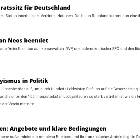
ratssitz für Deutschland
ines Status innerhalb der Vereinten Nationen. Doch aus Russland kommt nun eine d
von Neos beendet
plante Dreier-Koalition aus konservativer ÖVP, sozialdemokratischer SPÖ und den li
yismus in Politik
llionenbeträge auf, um durch Hunderte Lobbyisten Einfluss auf die Gesetzgebung
nche unter den 100 finanzstärksten Lobbyakteuren so stark vertreten ist wie di
der Verein mitteilte.
ien: Angebote und klare Bedingungen
che Außenministerin Annalena Baerbock und ihr französischer Amtskollege in Dama