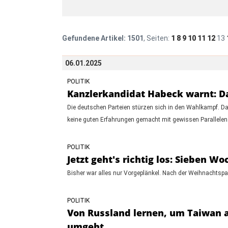
Gefundene Artikel:
1501
, Seiten:
1
8
9
10
11
12
13
06.01.2025
POLITIK
Kanzlerkandidat Habeck warnt: Dar
Die deutschen Parteien stürzen sich in den Wahlkampf. Da
keine guten Erfahrungen gemacht mit gewissen Parallelen
POLITIK
Jetzt geht's richtig los: Sieben
Bisher war alles nur Vorgeplänkel. Nach der Weihnachtspa
POLITIK
Von Russland lernen, um Taiwan a
umgeht