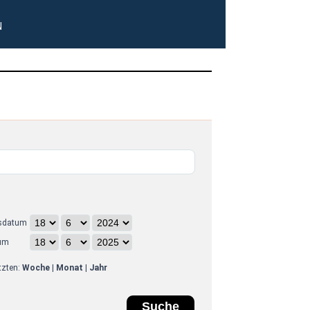
N
sdatum
um
etzten:
Woche
|
Monat
|
Jahr