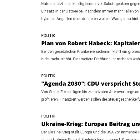
Nato schützt sich künftig besser vor Sabotageakten gegen
Einsatz in der Ostsee bei, nachdem immer mehr Fälle von 
hybriden Angriffen destabilisieren wollen. Was genau hinter
POLITIK
Plan von Robert Habeck: Kapitale
Bei den gesetzlichen Krankenversicherern klafft ein großes
nicht mehr erhöht. Eine weitere Erhöhung ist mehr als wa
POLITIK
"Agenda 2030": CDU verspricht S
Von Steuer-Freibeträgen bis zur privaten Altersvorsorge a
profitieren. Finanziert werden sollen die Steuergeschenke
POLITIK
Ukraine-Krieg: Europas Beitrag un
Der Ukraine Krieg stellt Europa und die USA vor immense H
als bei früheren Krisen? Zugleich beeinflussen US-amerik