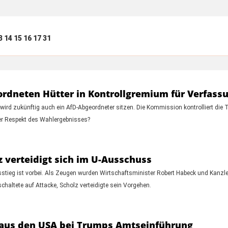
3
14
15
16
17
31
rdneten Hütter in Kontrollgremium für Verfass
ird zukünftig auch ein AfD-Abgeordneter sitzen. Die Kommission kontrolliert die
er Respekt des Wahlergebnisses?
z verteidigt sich im U-Ausschuss
 ist vorbei. Als Zeugen wurden Wirtschaftsminister Robert Habeck und Kanzler 
schaltete auf Attacke, Scholz verteidigte sein Vorgehen.
g aus den USA bei Trumps Amtseinführung