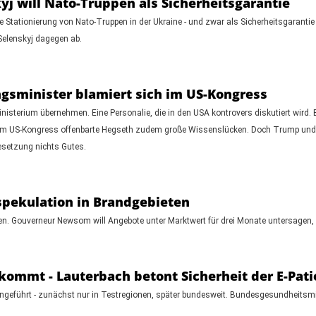
yj will Nato-Truppen als Sicherheitsgarantie
e Stationierung von Nato-Truppen in der Ukraine - und zwar als Sicherheitsgarant
Selenskyj dagegen ab.
gsminister blamiert sich im US-Kongress
isterium übernehmen. Eine Personalie, die in den USA kontrovers diskutiert wird. 
 im US-Kongress offenbarte Hegseth zudem große Wissenslücken. Doch Trump und 
esetzung nichts Gutes.
spekulation in Brandgebieten
eten. Gouverneur Newsom will Angebote unter Marktwert für drei Monate untersagen,
 kommt - Lauterbach betont Sicherheit der E-Pat
 eingeführt - zunächst nur in Testregionen, später bundesweit. Bundesgesundheitsm