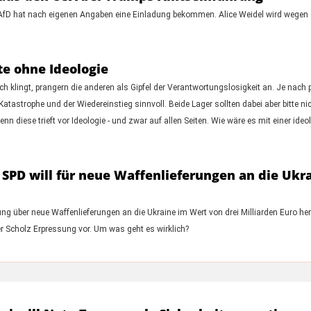
 AfD hat nach eigenen Angaben eine Einladung bekommen. Alice Weidel wird wegen
te ohne Ideologie
h klingt, prangern die anderen als Gipfel der Verantwortungslosigkeit an. Je nach 
Katastrophe und der Wiedereinstieg sinnvoll. Beide Lager sollten dabei aber bitte n
nn diese trieft vor Ideologie - und zwar auf allen Seiten. Wie wäre es mit einer id
SPD will für neue Waffenlieferungen an die Ukr
g über neue Waffenlieferungen an die Ukraine im Wert von drei Milliarden Euro herbe
r Scholz Erpressung vor. Um was geht es wirklich?