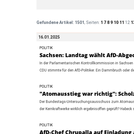
Gefundene Artikel:
1501
, Seiten:
1
7
8
9
10
11
12
1
16.01.2025
POLITIK
Sachsen: Landtag wählt AfD-Abgeo
In der Parlamentarischen Kontrollkommission in Sachsen w
CDU stimmte für den AfD-Politiker. Ein Dammbruch oder d
POLITIK
"Atomausstieg war richtig": Schol
Der Bundestags-Untersuchungsausschuss zum Atomausstieg
der Kernkraftwerke wirklich ergebnisoffen geprüft? Habeck 
POLITIK
AfD-Chef Chrupalla auf Einladun