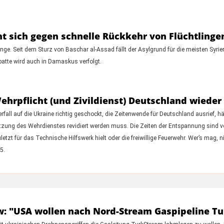
ht sich gegen schnelle Rückkehr von Flüchtlinge
linge. Seit dem Sturz von Baschar al-Assad fällt der Asylgrund für die meisten Sy
ebatte wird auch in Damaskus verfolgt.
pflicht (und Zivildienst) Deutschland wieder 
ll auf die Ukraine richtig geschockt, die Zeitenwende für Deutschland ausrief, hät
tzung des Wehrdienstes revidiert werden muss. Die Zeiten der Entspannung sind vo
etzt für das Technische Hilfswerk hielt oder die freiwillige Feuerwehr. Wer’s mag,
5.
: "USA wollen nach Nord-Stream Gaspipeline Tu