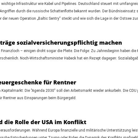
 wichtige Infrastruktur wie Kabel und Pipelines. Deutschland steuert mit umfang
Angriffen durch die russische Schattenflotte bekannt wurden. Der Bündniseinsatz s
 der neuen Operation „Baltic Sentry“ steckt und wie sich die Lage in der Ostsee zuspi
rträge sozialversicherungspflichtig machen
 Finanzloch – einigen droht sogar die Pleite. Die Folge: Zu Jahresbeginn haben die
hrscheinlich. Noch-Wirtschaftsminister Habeck hat ein Rezept dagegen: Sozialabga
teuergeschenke für Rentner
m Kapitalmarkt: Die "Agenda 2030" soll den Arbeitsmarkt wieder ankurbeln. Die CDU 
 für Rentner aus Einsparungen beim Bürgergeld.
d die Rolle der USA im Konflikt
erausforderungen. Während Europa finanzielle und militärische Unterstützung leiste
anische Entscheidungen unter Trump oder Biden die Dynamik des Konflikts maßgebl