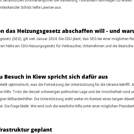
 ukrainischen Drohnenangriffen die Gasleitung TurkStream lahmlegen zu wollen. Hi
ndeskanzler Scholz teilte Lawrow aus.
n das Heizungsgesetz abschaffen will - und wa
gesetz (GEG), gilt seit Januar 2024. Die CDU plant, das GEG bei einer möglichen
n hätte ein CDU-Heizungsgesetz für Verbraucher, Unternehmen und die deutsche W
u Besuch in Kiew spricht sich dafür aus
 bleibt optimistisch, was die Fortsetzung der Unterstützung für die Ukraine betriff
 Hilfe. Trotz der derzeit schwierigen politischen Lage und der Unsicherheit rund um
ten Milliardenhilfen. Die Unterstützung steht weiter im Kontext eines langen Abwehr
. Die Frage bleibt: Wie wird sich die westliche Hilfe unter einer möglichen Präsid
frastruktur geplant