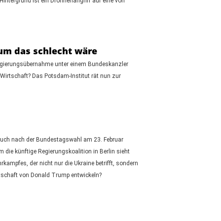
ntergrund ist ein Drohnenangriff auf eine von
rum das schlecht wäre
 Regierungsübernahme unter einem Bundeskanzler
irtschaft? Das Potsdam-Institut rät nun zur
t. Auch nach der Bundestagswahl am 23. Februar
 die künftige Regierungskoalition in Berlin sieht
kampfes, der nicht nur die Ukraine betrifft, sondern
entschaft von Donald Trump entwickeln?