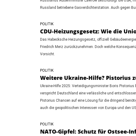
Russlands Außenminister Lawrow beschuldigt die USA, mit
Russland betriebene Gasverdichterstation. Auch gegen Bu
POLITIK
CDU-Heizungsgesetz: Wie die Unio
Das Habecksche Heizungsgesetz, offiziell Gebäudeenergie
Friedrich Merz zurückzunehmen. Doch welche Konsequenze
Vorsicht.
POLITIK
Weitere Ukraine-Hilfe? Pistorius z
Ukraine-Hilfe 2025: Verteidigungsminister Boris Pistorius
verspricht Deutschland eine verlässliche und entschlossene
Pistorius Chancen auf eine Lösung für die dringend benötig
auch die geopolitischen Interessen von Europa und den USA
POLITIK
NATO-Gipfel: Schutz für Ostsee-In