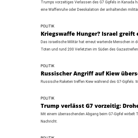
Trumps vorzeitiges Verlassen des G7 Gipfels in Kanada hat
eine Waffenruhe oder Deeskalation der anhaltenden milit
POLITIK
Kriegswaffe Hunger? Israel greift
Das israelische Militär hat erneut wartende Menschen in d
Toten und rund 200 Verletzten im Süden des Gazastreifen
POLITIK
Russischer Angriff auf Kiew übers
Russische Raketen treffen Kiew während des G7-Gipfels. Mi
POLITIK
Trump verlässt G7 vorzeitig: Dro
Mit einem überraschenden Abgang beim G7-Gipfel wirbelt T
Nachricht.
POLITIK