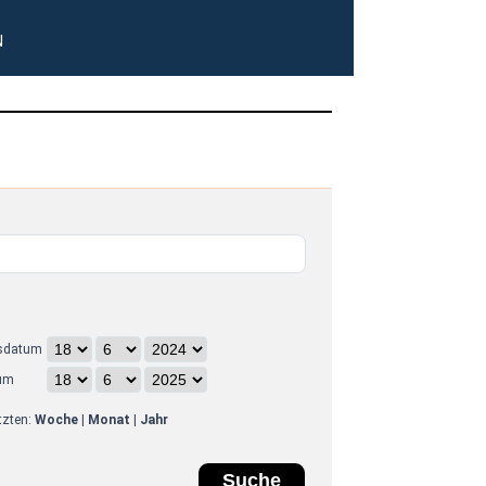
N
sdatum
um
etzten:
Woche
|
Monat
|
Jahr