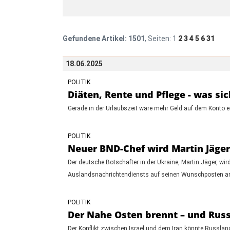
Gefundene Artikel:
1501
, Seiten:
1
2
3
4
5
6
31
18.06.2025
POLITIK
Diäten, Rente und Pflege - was sic
Gerade in der Urlaubszeit wäre mehr Geld auf dem Konto ei
POLITIK
Neuer BND-Chef wird Martin Jäger 
Der deutsche Botschafter in der Ukraine, Martin Jäger, w
Auslandsnachrichtendiensts auf seinen Wunschposten am
POLITIK
Der Nahe Osten brennt – und Russl
Der Konflikt zwischen Israel und dem Iran könnte Russland