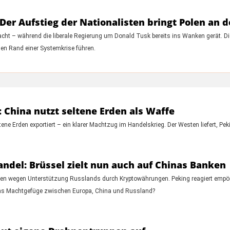
er Aufstieg der Nationalisten bringt Polen an 
Macht – während die liberale Regierung um Donald Tusk bereits ins Wanken gerät. D
en Rand einer Systemkrise führen.
 China nutzt seltene Erden als Waffe
tene Erden exportiert – ein klarer Machtzug im Handelskrieg. Der Westen liefert, P
del: Brüssel zielt nun auch auf Chinas Banken
en wegen Unterstützung Russlands durch Kryptowährungen. Peking reagiert empör
d das Machtgefüge zwischen Europa, China und Russland?