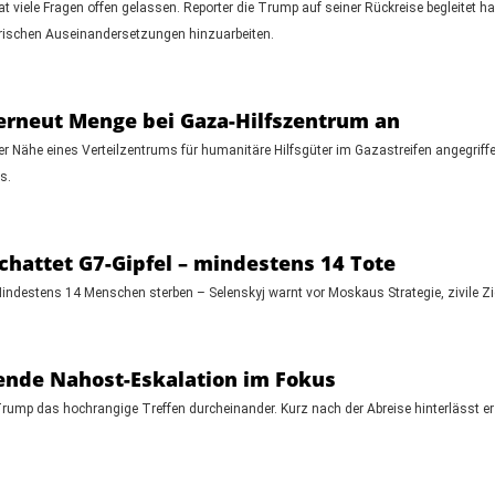
 viele Fragen offen gelassen. Reporter die Trump auf seiner Rückreise begleitet ha
ärischen Auseinandersetzungen hinzuarbeiten.
 erneut Menge bei Gaza-Hilfszentrum an
er Nähe eines Verteilzentrums für humanitäre Hilfsgüter im Gazastreifen angegrif
s.
chattet G7-Gipfel – mindestens 14 Tote
ndestens 14 Menschen sterben – Selenskyj warnt vor Moskaus Strategie, zivile Ziel
hende Nahost-Eskalation im Fokus
rump das hochrangige Treffen durcheinander. Kurz nach der Abreise hinterlässt e