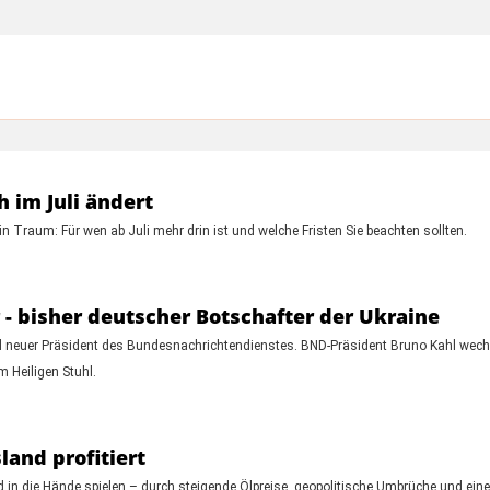
h im Juli ändert
n Traum: Für wen ab Juli mehr drin ist und welche Fristen Sie beachten sollten.
- bisher deutscher Botschafter der Ukraine
ird neuer Präsident des Bundesnachrichtendienstes. BND-Präsident Bruno Kahl wech
 Heiligen Stuhl.
and profitiert
 in die Hände spielen – durch steigende Ölpreise, geopolitische Umbrüche und eine