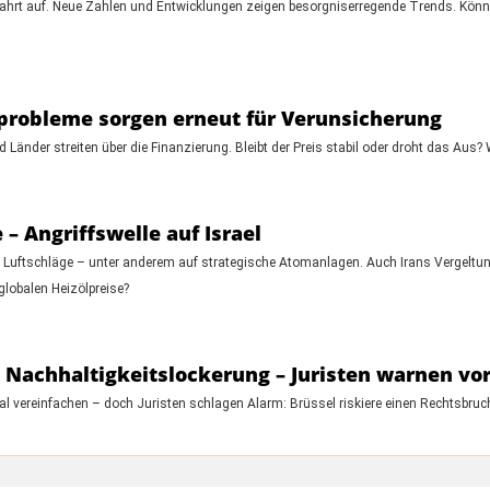
hrt auf. Neue Zahlen und Entwicklungen zeigen besorgniserregende Trends. Könn
probleme sorgen erneut für Verunsicherung
 Länder streiten über die Finanzierung. Bleibt der Preis stabil oder droht das Aus? 
– Angriffswelle auf Israel
te Luftschläge – unter anderem auf strategische Atomanlagen. Auch Irans Vergeltung
 globalen Heizölpreise?
t Nachhaltigkeitslockerung – Juristen warnen vo
kal vereinfachen – doch Juristen schlagen Alarm: Brüssel riskiere einen Rechtsbru