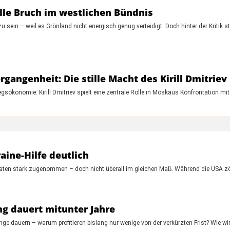
ille Bruch im westlichen Bündnis
sein – weil es Grönland nicht energisch genug verteidigt. Doch hinter der Kritik ste
gangenheit: Die stille Macht des Kirill Dmitriev
sökonomie: Kirill Dmitriev spielt eine zentrale Rolle in Moskaus Konfrontation m
aine-Hilfe deutlich
onaten stark zugenommen – doch nicht überall im gleichen Maß. Während die USA 
g dauert mitunter Jahre
ge dauern – warum profitieren bislang nur wenige von der verkürzten Frist? Wie w