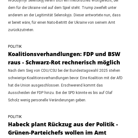
Wolodymyr Selenskyj liefern sich ein rhetorisches Wortgefecht, bei
dem für die Ukraine viel auf dem Spiel steht. Trump zweifelt unter
anderem an der Legitimität Selenskyjs. Dieser antwortete nun, dass
er bereit wäre, für einen Nato-Beitritt der Ukraine von seinem Amt
zurückzutreten.
POLITIK
Koalitionsverhandlungen: FDP und BSW
raus - Schwarz-Rot rechnerisch möglich
Nach dem Sieg von CDU/CSU bei der Bundestagswahl 2025 stehen
schwierige Koalitionsverhandlungen bevor. Eine Koalition mit der AfD
hat die Union ausgeschlossen. Erschwerend kommt das
Ausscheiden der FDP hinzu. Bei der SPD könnte es bis auf Olaf
Scholz wenig personelle Veränderungen geben.
POLITIK
Habeck plant Rückzug aus der Politik -
Grünen-Parteichefs wollen im Amt