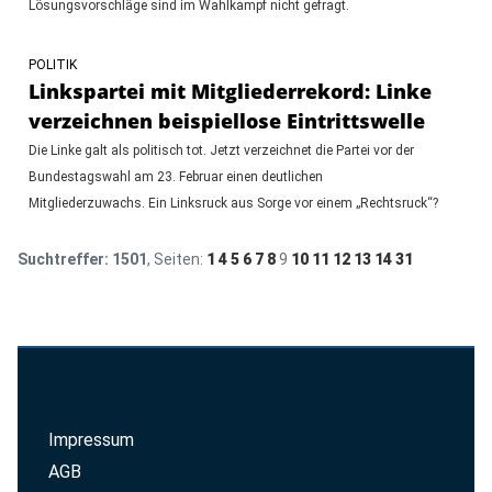
Lösungsvorschläge sind im Wahlkampf nicht gefragt.
POLITIK
Linkspartei mit Mitgliederrekord: Linke
verzeichnen beispiellose Eintrittswelle
Die Linke galt als politisch tot. Jetzt verzeichnet die Partei vor der
Bundestagswahl am 23. Februar einen deutlichen
Mitgliederzuwachs. Ein Linksruck aus Sorge vor einem „Rechtsruck“?
Suchtreffer:
1501
, Seiten:
1
4
5
6
7
8
9
10
11
12
13
14
31
Impressum
AGB