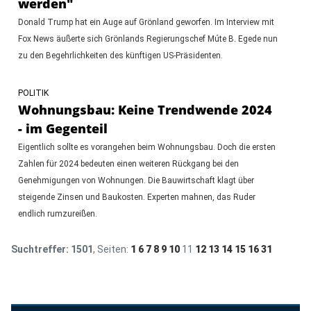
werden"
Donald Trump hat ein Auge auf Grönland geworfen. Im Interview mit
Fox News äußerte sich Grönlands Regierungschef Múte B. Egede nun
zu den Begehrlichkeiten des künftigen US-Präsidenten.
POLITIK
Wohnungsbau: Keine Trendwende 2024
- im Gegenteil
Eigentlich sollte es vorangehen beim Wohnungsbau. Doch die ersten
Zahlen für 2024 bedeuten einen weiteren Rückgang bei den
Genehmigungen von Wohnungen. Die Bauwirtschaft klagt über
steigende Zinsen und Baukosten. Experten mahnen, das Ruder
endlich rumzureißen.
Suchtreffer:
1501
, Seiten:
1
6
7
8
9
10
11
12
13
14
15
16
31