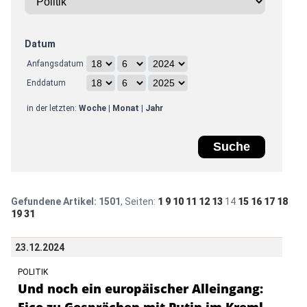
Datum
Anfangsdatum
Enddatum
in der letzten:
Woche
|
Monat
|
Jahr
Gefundene Artikel:
1501
, Seiten:
1
9
10
11
12
13
14
15
16
17
18
19
31
23.12.2024
POLITIK
Und noch ein europäischer Alleingang:
Fico zu Gesprächen mit Putin im Kreml