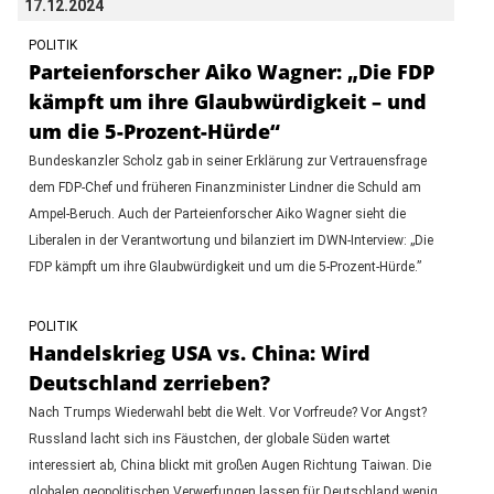
17.12.2024
POLITIK
Parteienforscher Aiko Wagner: „Die FDP
kämpft um ihre Glaubwürdigkeit – und
um die 5-Prozent-Hürde“
Bundeskanzler Scholz gab in seiner Erklärung zur Vertrauensfrage
dem FDP-Chef und früheren Finanzminister Lindner die Schuld am
Ampel-Beruch. Auch der Parteienforscher Aiko Wagner sieht die
Liberalen in der Verantwortung und bilanziert im DWN-Interview: „Die
FDP kämpft um ihre Glaubwürdigkeit und um die 5-Prozent-Hürde.”
POLITIK
Handelskrieg USA vs. China: Wird
Deutschland zerrieben?
Nach Trumps Wiederwahl bebt die Welt. Vor Vorfreude? Vor Angst?
Russland lacht sich ins Fäustchen, der globale Süden wartet
interessiert ab, China blickt mit großen Augen Richtung Taiwan. Die
globalen geopolitischen Verwerfungen lassen für Deutschland wenig