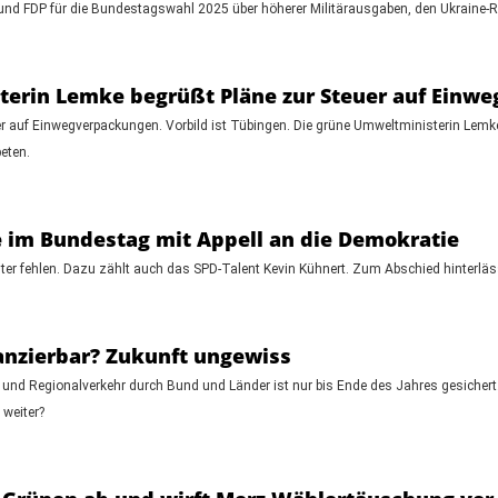
 und FDP für die Bundestagswahl 2025 über höherer Militärausgaben, den Ukraine-Ru
erin Lemke begrüßt Pläne zur Steuer auf Einw
er auf Einwegverpackungen. Vorbild ist Tübingen. Die grüne Umweltministerin Lemk
eten.
 im Bundestag mit Appell an die Demokratie
 fehlen. Dazu zählt auch das SPD-Talent Kevin Kühnert. Zum Abschied hinterlässt
anzierbar? Zukunft ungewiss
und Regionalverkehr durch Bund und Länder ist nur bis Ende des Jahres gesichert. D
 weiter?