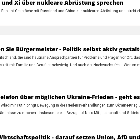
 und Xi über nukleare Abrüstung sprechen
. Er plant Gespräche mit Russland und China zur nuklearen Abrüstung und strebt ein
ie Bürgermeister - Politik selbst aktiv gestal
utschland. Sie sind hautnahe Ansprechpartner für Probleme und Fragen vor Ort, d
arkeit mit Familie und Beruf ist schwierig. Und auch der Nachwuchs fehlt. Warum me
lefon über möglichen Ukraine-Frieden - geht es 
ladimir Putin bringt Bewegung in die Friedensverhandlungen zum Ukraine-Krieg. Au
tändnisse zu machen - insbesondere in Bezug auf Nato-Mitgliedschaft und Gebiet
rtschaftspolitik - darauf setzen Union, AfD un