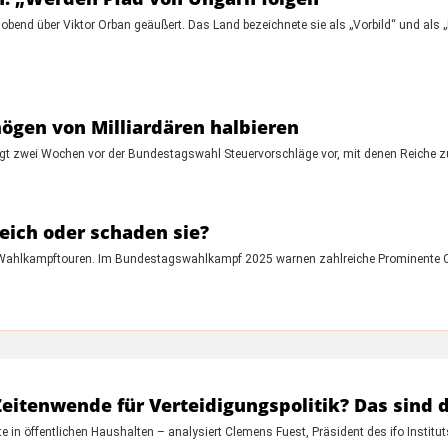
obend über Viktor Orban geäußert. Das Land bezeichnete sie als „Vorbild“ und als „
ögen von Milliardären halbieren
d legt zwei Wochen vor der Bundestagswahl Steuervorschläge vor, mit denen Reiche 
reich oder schaden sie?
n Wahlkampftouren. Im Bundestagswahlkampf 2025 warnen zahlreiche Prominente 
itenwende für Verteidigungspolitik? Das sind di
te in öffentlichen Haushalten – analysiert Clemens Fuest, Präsident des ifo Instit