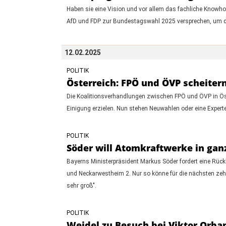
Haben sie eine Vision und vor allem das fachliche Knowho
AfD und FDP zur Bundestagswahl 2025 versprechen, um di
12.02.2025
POLITIK
Österreich: FPÖ und ÖVP scheiter
Die Koalitionsverhandlungen zwischen FPÖ und ÖVP in Öster
Einigung erzielen. Nun stehen Neuwahlen oder eine Expert
POLITIK
Söder will Atomkraftwerke in gan
Bayerns Ministerpräsident Markus Söder fordert eine Rüc
und Neckarwestheim 2. Nur so könne für die nächsten zehn
sehr groß".
POLITIK
Weidel zu Besuch bei Viktor Orba