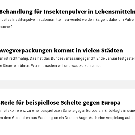
-Behandlung für Insektenpulver in Lebensmittel
andeltes Insektenpulver in Lebensmitteln verwendet werden. Es geht dabei um Pulv
raucher?
inwegverpackungen kommt in vielen Städten
en ist rechtmäßig. Das hat das Bundesverfassungsgericht Ende Januar festgestel
e Steuer einführen. Wer mitmachen will und was zu zahlen ist.
Rede für beispiellose Schelte gegen Europa
heitskonferenz zu einer beispiellosen Schelte gegen Europa an. Er beklagte in sein
en dem Gesandten aus Washington ein Dorn im Auge. Auch eine Anspielung auf die A