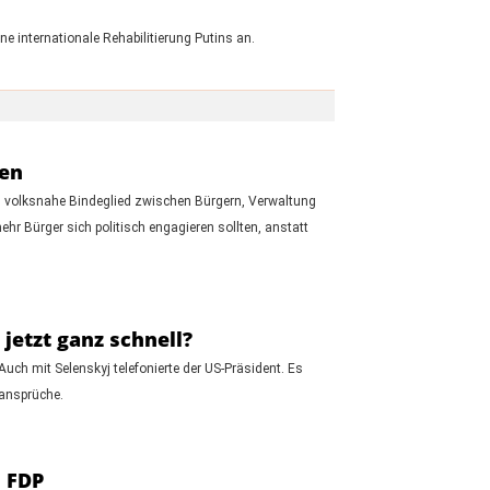
e internationale Rehabilitierung Putins an.
ten
as volksnahe Bindeglied zwischen Bürgern, Verwaltung
hr Bürger sich politisch engagieren sollten, anstatt
jetzt ganz schnell?
ch mit Selenskyj telefonierte der US-Präsident. Es
sansprüche.
d FDP