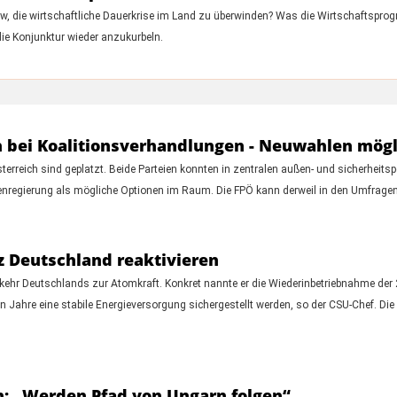
w, die wirtschaftliche Dauerkrise im Land zu überwinden? Was die Wirtschaftsprog
e Konjunktur wieder anzukurbeln.
n bei Koalitionsverhandlungen - Neuwahlen mögl
reich sind geplatzt. Beide Parteien konnten in zentralen außen- und sicherheitspo
enregierung als mögliche Optionen im Raum. Die FPÖ kann derweil in den Umfragen
z Deutschland reaktivieren
kkehr Deutschlands zur Atomkraft. Konkret nannte er die Wiederinbetriebnahme de
 Jahre eine stabile Energieversorgung sichergestellt werden, so der CSU-Chef. Die
n: „Werden Pfad von Ungarn folgen“