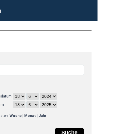
N
sdatum
um
etzten:
Woche
|
Monat
|
Jahr