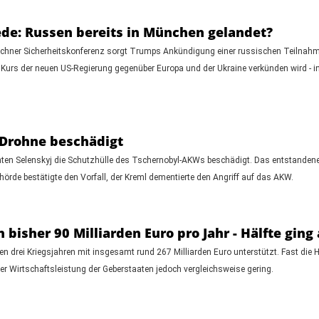
de: Russen bereits in München gelandet?
chner Sicherheitskonferenz sorgt Trumps Ankündigung einer russischen Teilnahme a
 Kurs der neuen US-Regierung gegenüber Europa und der Ukraine verkünden wird - 
 Drohne beschädigt
nten Selenskyj die Schutzhülle des Tschernobyl-AKWs beschädigt. Das entstandene
örde bestätigte den Vorfall, der Kreml dementierte den Angriff auf das AKW.
 bisher 90 Milliarden Euro pro Jahr - Hälfte ging 
 drei Kriegsjahren mit insgesamt rund 267 Milliarden Euro unterstützt. Fast die Hälf
der Wirtschaftsleistung der Geberstaaten jedoch vergleichsweise gering.