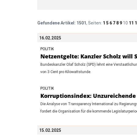
Gefundene Artikel:
1501
, Seiten:
1
5
6
7
8
9
10
11
1
16.02.2025
POLITIK
Netzentgelte: Kanzler Scholz will
Bundeskanzler Olaf Scholz (SPD) lehnt eine Verstaatlichun
von 3 Cent pro Kilowattstunde.
POLITIK
Korruptionsindex: Unzureichende 
Die Analyse von Transparency International zu Regierungs
fordert die Organisation für die kommende Legislaturper
15.02.2025