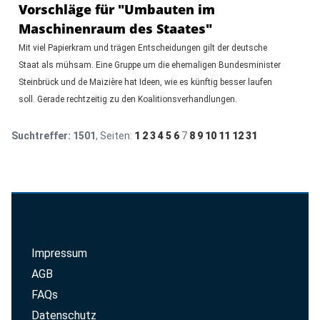
Vorschläge für "Umbauten im
Maschinenraum des Staates"
Mit viel Papierkram und trägen Entscheidungen gilt der deutsche
Staat als mühsam. Eine Gruppe um die ehemaligen Bundesminister
Steinbrück und de Maizière hat Ideen, wie es künftig besser laufen
soll. Gerade rechtzeitig zu den Koalitionsverhandlungen.
Suchtreffer:
1501
, Seiten:
1
2
3
4
5
6
7
8
9
10
11
12
31
Impressum
AGB
FAQs
Datenschutz