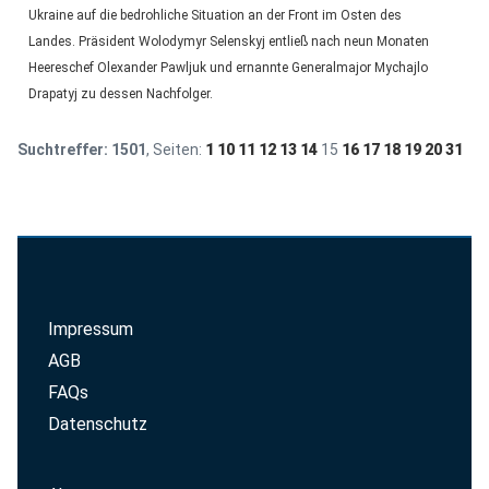
Ukraine auf die bedrohliche Situation an der Front im Osten des
Landes. Präsident Wolodymyr Selenskyj entließ nach neun Monaten
Heereschef Olexander Pawljuk und ernannte Generalmajor Mychajlo
Drapatyj zu dessen Nachfolger.
Suchtreffer:
1501
, Seiten:
1
10
11
12
13
14
15
16
17
18
19
20
31
Impressum
AGB
FAQs
Datenschutz