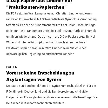
D-Day-Papier laut Lindner nur
"Praktikanten-Papierchen"
Die FDP setzt im Wahlkampf alles auf Christian Lindner und einen
radikalen Kurswechsel. Mit Schwarz-Gelb als Symbol für Veränderung
fordert die Partei eine Zusammenarbeit mit der Union. Doch die Lage
ist brisant: Die FDP dümpelt unter der Fünf-Prozent-Hürde und kämpft
um ihren Wiedereinzug. Das umstrittene D-Day-Papier sorgte für viel
Wirbel und interne Kritik - jetzt soll auch noch ein namenloser
Praktikant schuld daran sein. Wird Lindner seine Vision einer
schwarz-gelben Regierung so durchsetzen können?
POLITIK
Vorerst keine Entscheidung zu
Asylanträgen von Syrern
Der Sturz von Baschar al-Assad in Syrien kam recht plötzlich. Für die
Flüchtlinge in Deutschland und die Bundesregierung sind viele
Fragen offen. Für Asylanträge gibt es aber eine unmittelbare Folge. Die
Deutschen Wirtschaftsnachrichten erläutern.