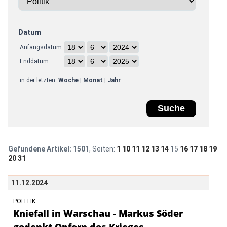
Datum
Anfangsdatum
Enddatum
in der letzten:
Woche
|
Monat
|
Jahr
Gefundene Artikel:
1501
, Seiten:
1
10
11
12
13
14
15
16
17
18
19
20
31
11.12.2024
POLITIK
Kniefall in Warschau - Markus Söder
gedenkt Opfern des Krieges