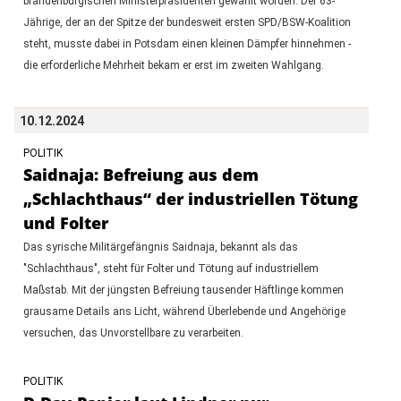
brandenburgischen Ministerpräsidenten gewählt worden. Der 63-
Jährige, der an der Spitze der bundesweit ersten SPD/BSW-Koalition
steht, musste dabei in Potsdam einen kleinen Dämpfer hinnehmen -
die erforderliche Mehrheit bekam er erst im zweiten Wahlgang.
10.12.2024
POLITIK
Saidnaja: Befreiung aus dem
„Schlachthaus“ der industriellen Tötung
und Folter
Das syrische Militärgefängnis Saidnaja, bekannt als das
"Schlachthaus", steht für Folter und Tötung auf industriellem
Maßstab. Mit der jüngsten Befreiung tausender Häftlinge kommen
grausame Details ans Licht, während Überlebende und Angehörige
versuchen, das Unvorstellbare zu verarbeiten.
POLITIK