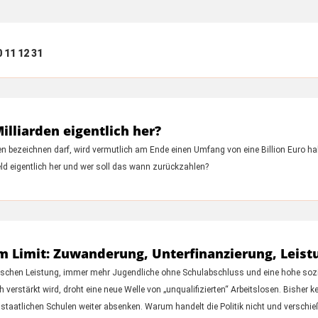
0
11
12
31
liarden eigentlich her?
bezeichnen darf, wird vermutlich am Ende einen Umfang von eine Billion Euro habe
d eigentlich her und wer soll das wann zurückzahlen?
 Limit: Zuwanderung, Unterfinanzierung, Leist
ulischen Leistung, immer mehr Jugendliche ohne Schulabschluss und eine hohe soz
erstärkt wird, droht eine neue Welle von „unqualifizierten“ Arbeitslosen. Bisher ke
aatlichen Schulen weiter absenken. Warum handelt die Politik nicht und verschießt