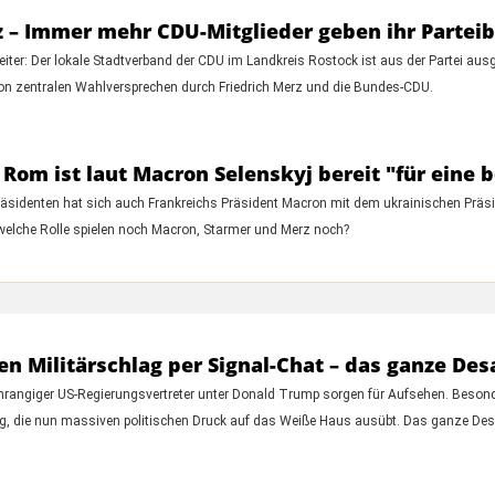
z – Immer mehr CDU-Mitglieder geben ihr Partei
ter: Der lokale Stadtverband der CDU im Landkreis Rostock ist aus der Partei ausg
von zentralen Wahlversprechen durch Friedrich Merz und die Bundes-CDU.
 Rom ist laut Macron Selenskyj bereit "für ein
äsidenten hat sich auch Frankreichs Präsident Macron mit dem ukrainischen Präside
welche Rolle spielen noch Macron, Starmer und Merz noch?
en Militärschlag per Signal-Chat – das ganze Des
rangiger US-Regierungsvertreter unter Donald Trump sorgen für Aufsehen. Besonder
, die nun massiven politischen Druck auf das Weiße Haus ausübt. Das ganze Desas