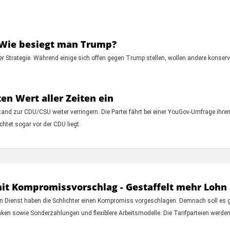
 Wie besiegt man Trump?
er Strategie. Während einige sich offen gegen Trump stellen, wollen andere konse
en Wert aller Zeiten ein
nd zur CDU/CSU weiter verringern. Die Partei fährt bei einer YouGov-Umfrage ihren 
htet sogar vor der CDU liegt.
 mit Kompromissvorschlag - Gestaffelt mehr Lohn
en Dienst haben die Schlichter einen Kompromiss vorgeschlagen. Demnach soll es g
ken sowie Sonderzahlungen und flexiblere Arbeitsmodelle. Die Tarifparteien werden