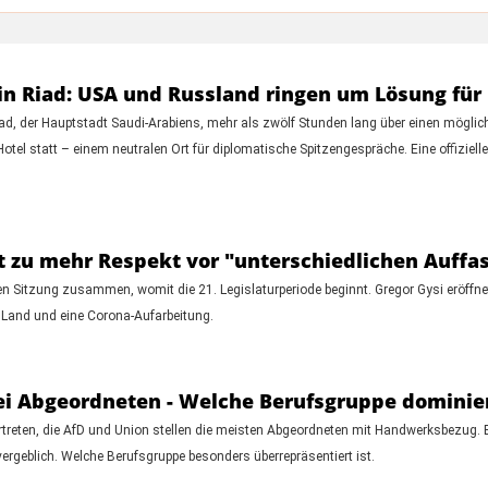
n Riad: USA und Russland ringen um Lösung für
d, der Hauptstadt Saudi-Arabiens, mehr als zwölf Stunden lang über einen mögliche
el statt – einem neutralen Ort für diplomatische Spitzengespräche. Eine offiziell
t zu mehr Respekt vor "unterschiedlichen Auff
n Sitzung zusammen, womit die 21. Legislaturperiode beginnt. Gregor Gysi eröffnete
 Land und eine Corona-Aufarbeitung.
i Abgeordneten - Welche Berufsgruppe dominie
treten, die AfD und Union stellen die meisten Abgeordneten mit Handwerksbezug.
geblich. Welche Berufsgruppe besonders überrepräsentiert ist.