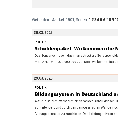
Gefundene Artikel:
1501
, Seiten:
1
2
3
4
5
6
7
8
9
1
30.03.2025
POLITIK
Schuldenpaket: Wo kommen die Mil
Das Sondervermögen, das man getrost als Sonderschulden 
mit 12 Nullen: 1.000.000.000.000. Doch wo kommt das Gel
29.03.2025
POLITIK
Bildungssystem in Deutschland am
Aktuelle Studien attestieren einen rapiden Abbau der sch
so weiter geht und durch den demografischen Wandel noch v
Bildungsdesaster zu kaschieren: Das Leistungsniveau an st