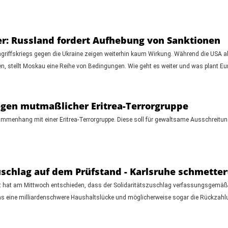
r: Russland fordert Aufhebung von Sanktionen
ffskriegs gegen die Ukraine zeigen weiterhin kaum Wirkung. Während die USA als V
en, stellt Moskau eine Reihe von Bedingungen. Wie geht es weiter und was plant Eu
egen mutmaßlicher Eritrea-Terrorgruppe
nhang mit einer Eritrea-Terrorgruppe. Diese soll für gewaltsame Ausschreitunge
uschlag auf dem Prüfstand - Karlsruhe schmettert
cht hat am Mittwoch entschieden, dass der Solidaritätszuschlag verfassungsgemäß
s eine milliardenschwere Haushaltslücke und möglicherweise sogar die Rückzahlun