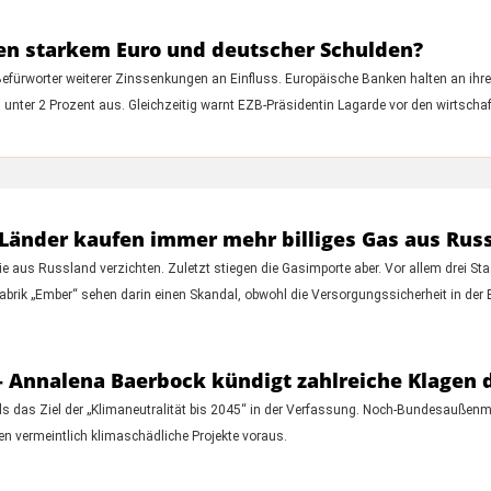
gen starkem Euro und deutscher Schulden?
fürworter weiterer Zinssenkungen an Einfluss. Europäische Banken halten an ihr
 unter 2 Prozent aus. Gleichzeitig warnt EZB-Präsidentin Lagarde vor den wirtschaf
-Länder kaufen immer mehr billiges Gas aus Rus
e aus Russland verzichten. Zuletzt stiegen die Gasimporte aber. Vor allem drei Sta
ik „Ember“ sehen darin einen Skandal, obwohl die Versorgungssicherheit in der EU 
 – Annalena Baerbock kündigt zahlreiche Klagen
 das Ziel der „Klimaneutralität bis 2045“ in der Verfassung. Noch-Bundesaußenmi
en vermeintlich klimaschädliche Projekte voraus.