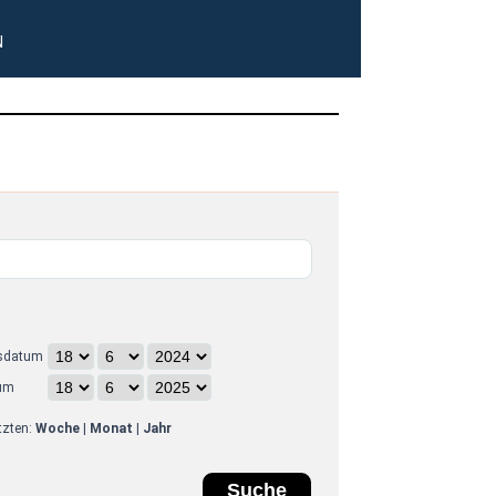
N
sdatum
um
etzten:
Woche
|
Monat
|
Jahr