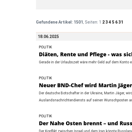
Gefundene Artikel:
1501
, Seiten:
1
2
3
4
5
6
31
18.06.2025
POLITIK
Diäten, Rente und Pflege - was sic
Gerade in der Urlaubszeit wäre mehr Geld auf dem Konto ei
POLITIK
Neuer BND-Chef wird Martin Jäger 
Der deutsche Botschafter in der Ukraine, Martin Jäger, w
Auslandsnachrichtendiensts auf seinen Wunschposten am
POLITIK
Der Nahe Osten brennt – und Russl
Der Konflikt zwischen Israel und dem Iran könnte Russland