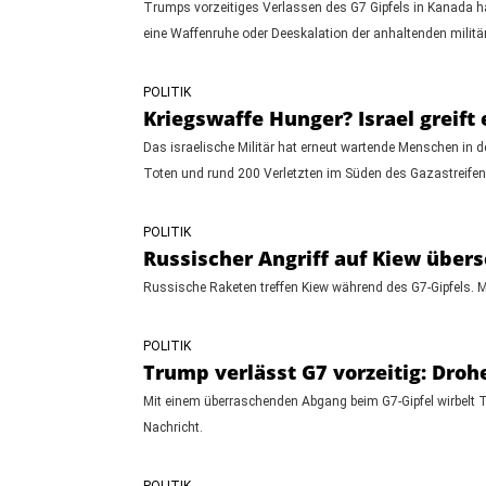
Trumps vorzeitiges Verlassen des G7 Gipfels in Kanada hat
eine Waffenruhe oder Deeskalation der anhaltenden milit
POLITIK
Kriegswaffe Hunger? Israel greift
Das israelische Militär hat erneut wartende Menschen in d
Toten und rund 200 Verletzten im Süden des Gazastreifen
POLITIK
Russischer Angriff auf Kiew übers
Russische Raketen treffen Kiew während des G7-Gipfels. Mi
POLITIK
Trump verlässt G7 vorzeitig: Dro
Mit einem überraschenden Abgang beim G7-Gipfel wirbelt T
Nachricht.
POLITIK