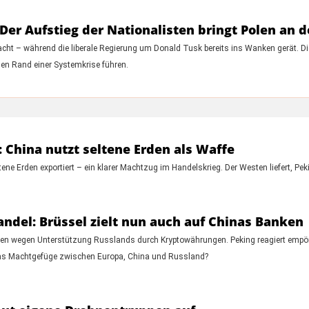
er Aufstieg der Nationalisten bringt Polen an 
Macht – während die liberale Regierung um Donald Tusk bereits ins Wanken gerät. D
en Rand einer Systemkrise führen.
 China nutzt seltene Erden als Waffe
tene Erden exportiert – ein klarer Machtzug im Handelskrieg. Der Westen liefert, P
del: Brüssel zielt nun auch auf Chinas Banken
en wegen Unterstützung Russlands durch Kryptowährungen. Peking reagiert empör
d das Machtgefüge zwischen Europa, China und Russland?