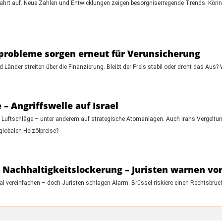
hrt auf. Neue Zahlen und Entwicklungen zeigen besorgniserregende Trends. Könn
probleme sorgen erneut für Verunsicherung
 Länder streiten über die Finanzierung. Bleibt der Preis stabil oder droht das Aus? 
– Angriffswelle auf Israel
te Luftschläge – unter anderem auf strategische Atomanlagen. Auch Irans Vergeltung
 globalen Heizölpreise?
t Nachhaltigkeitslockerung – Juristen warnen vo
kal vereinfachen – doch Juristen schlagen Alarm: Brüssel riskiere einen Rechtsbru