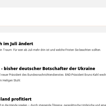
h im Juli ändert
n Traum: Für wen ab Juli mehr drin ist und welche Fristen Sie beachten sollten.
- bisher deutscher Botschafter der Ukraine
ird neuer Präsident des Bundesnachrichtendienstes. BND-Präsident Bruno Kahl wech
 Heiligen Stuhl.
and profitiert
 in die Hände spielen – durch steigende Ölpreise, geopolitische Umbrüche und eine