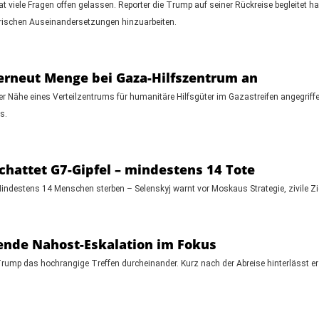
 viele Fragen offen gelassen. Reporter die Trump auf seiner Rückreise begleitet ha
ärischen Auseinandersetzungen hinzuarbeiten.
 erneut Menge bei Gaza-Hilfszentrum an
er Nähe eines Verteilzentrums für humanitäre Hilfsgüter im Gazastreifen angegrif
s.
chattet G7-Gipfel – mindestens 14 Tote
ndestens 14 Menschen sterben – Selenskyj warnt vor Moskaus Strategie, zivile Ziel
hende Nahost-Eskalation im Fokus
rump das hochrangige Treffen durcheinander. Kurz nach der Abreise hinterlässt e