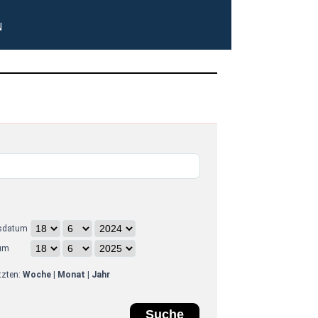
N
sdatum
um
etzten:
Woche
|
Monat
|
Jahr