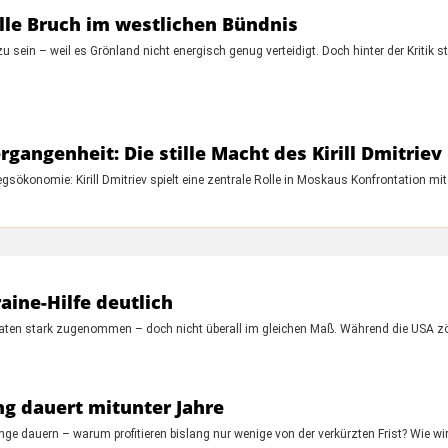
ille Bruch im westlichen Bündnis
sein – weil es Grönland nicht energisch genug verteidigt. Doch hinter der Kritik ste
gangenheit: Die stille Macht des Kirill Dmitriev
sökonomie: Kirill Dmitriev spielt eine zentrale Rolle in Moskaus Konfrontation m
aine-Hilfe deutlich
onaten stark zugenommen – doch nicht überall im gleichen Maß. Während die USA 
g dauert mitunter Jahre
ge dauern – warum profitieren bislang nur wenige von der verkürzten Frist? Wie w