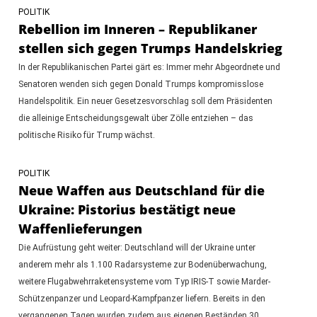
POLITIK
Rebellion im Inneren – Republikaner
stellen sich gegen Trumps Handelskrieg
In der Republikanischen Partei gärt es: Immer mehr Abgeordnete und
Senatoren wenden sich gegen Donald Trumps kompromisslose
Handelspolitik. Ein neuer Gesetzesvorschlag soll dem Präsidenten
die alleinige Entscheidungsgewalt über Zölle entziehen – das
politische Risiko für Trump wächst.
POLITIK
Neue Waffen aus Deutschland für die
Ukraine: Pistorius bestätigt neue
Waffenlieferungen
Die Aufrüstung geht weiter: Deutschland will der Ukraine unter
anderem mehr als 1.100 Radarsysteme zur Bodenüberwachung,
weitere Flugabwehrraketensysteme vom Typ IRIS-T sowie Marder-
Schützenpanzer und Leopard-Kampfpanzer liefern. Bereits in den
vergangenen Tagen wurden zudem aus eigenen Beständen 30