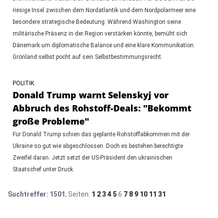
riesige Insel zwischen dem Nordatlantik und dem Nordpolarmeer eine
besondere strategische Bedeutung. Während Washington seine
militärische Präsenz in der Region verstärken könnte, bemüht sich
Dänemark um diplomatische Balance und eine klare Kommunikation.
Grönland selbst pocht auf sein Selbstbestimmungsrecht.
POLITIK
Donald Trump warnt Selenskyj vor
Abbruch des Rohstoff-Deals: "Bekommt
große Probleme"
Für Donald Trump schien das geplante Rohstoffabkommen mit der
Ukraine so gut wie abgeschlossen. Doch es bestehen berechtigte
Zweifel daran. Jetzt setzt der US-Präsident den ukrainischen
Staatschef unter Druck.
Suchtreffer:
1501
, Seiten:
1
2
3
4
5
6
7
8
9
10
11
31