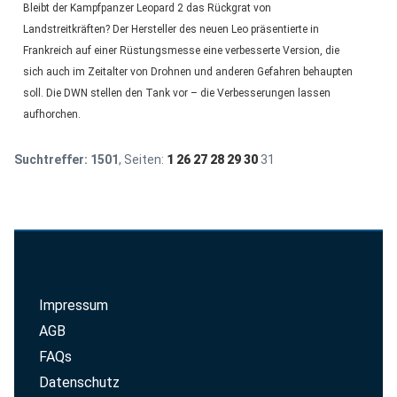
Bleibt der Kampfpanzer Leopard 2 das Rückgrat von
Landstreitkräften? Der Hersteller des neuen Leo präsentierte in
Frankreich auf einer Rüstungsmesse eine verbesserte Version, die
sich auch im Zeitalter von Drohnen und anderen Gefahren behaupten
soll. Die DWN stellen den Tank vor – die Verbesserungen lassen
aufhorchen.
Suchtreffer:
1501
, Seiten:
1
26
27
28
29
30
31
Impressum
AGB
FAQs
Datenschutz