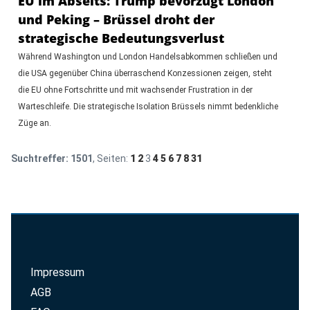
EU im Abseits: Trump bevorzugt London
und Peking – Brüssel droht der
strategische Bedeutungsverlust
Während Washington und London Handelsabkommen schließen und
die USA gegenüber China überraschend Konzessionen zeigen, steht
die EU ohne Fortschritte und mit wachsender Frustration in der
Warteschleife. Die strategische Isolation Brüssels nimmt bedenkliche
Züge an.
Suchtreffer:
1501
, Seiten:
1
2
3
4
5
6
7
8
31
Impressum
AGB