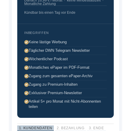
Danach 16,99 € / Monat · keine Mindestlaufzeit ·
Monatliche Zahlung
Kündbar bis einen Tag vor Ende
INBEGRIFFEN
Keine lästige Werbung
Täglicher DWN Telegram Newsletter
Wöchentlicher Podcast
Monatliches ePaper im PDF-Format
Zugang zum gesamten ePaper-Archiv
Zugang zu Premium-Inhalten
Exklusiver Premium-Newsletter
Artikel 5× pro Monat mit Nicht-Abonnenten
teilen
1. KUNDENDATEN
2. BEZAHLUNG
3. ENDE